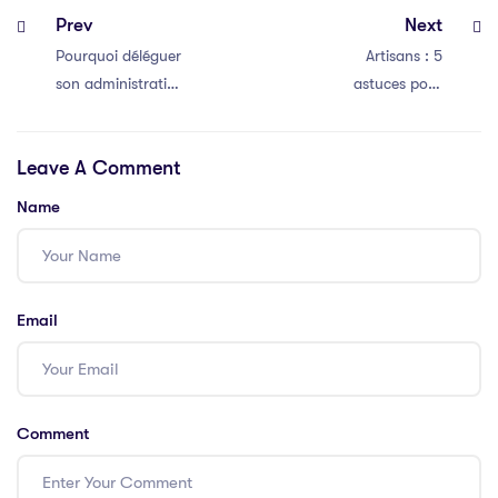
Prev
Next
Pourquoi déléguer
Artisans : 5
son administratif
astuces pour
peut booster
mieux gérer votre
votre activité ?
administratif au
Leave A Comment
quotidien
Name
Email
Comment