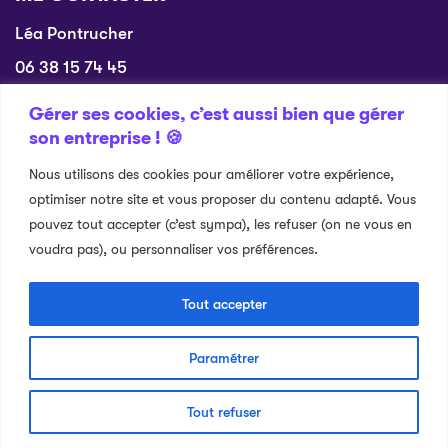
Léa Pontrucher
06 38 15 74 45
assistetmoi.services@gmail.com
Gérer ses cookies, c’est aussi bien que gérer
son entreprise ! 🍪
PAGES
Nous utilisons des cookies pour améliorer votre expérience,
Mes services
optimiser notre site et vous proposer du contenu adapté. Vous
A propos de moi
pouvez tout accepter (c’est sympa), les refuser (on ne vous en
Blog
voudra pas), ou personnaliser vos préférences.
Me contacter
Tout accepter
Paramétrer
© 2025 – Assist & moi – Tous droits réservés
Données personnelles
Mentions légales
Tout refuser